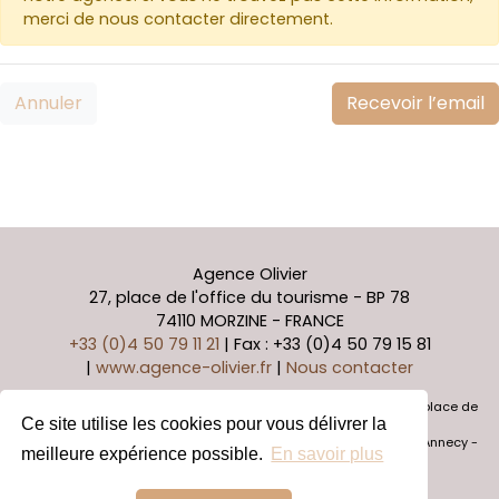
merci de nous contacter directement.
Annuler
Recevoir l’email
Agence Olivier
27, place de l'office du tourisme
-
BP 78
74110
MORZINE
-
FRANCE
+33 (0)4 50 79 11 21
| Fax : +33 (0)4 50 79 15 81
|
www.agence-olivier.fr
|
Nous contacter
Agence Olivier - SARL au capital de 10 000 € - Siege Sociale 27 place de
Ce site utilise les cookies pour vous délivrer la
l'Office du Tourisme 74110 Morzine
Caisse de garantie Galian 2 980 000 euros - RCS 788 863 546 Annecy -
meilleure expérience possible.
En savoir plus
SIRET 788 863 546 000 16 - APE 6831Z
Réservation