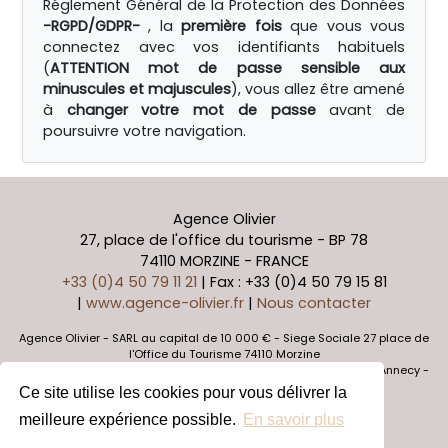
Réglement Général de la Protection des Données
-RGPD/GDPR-
, la
première fois
que vous vous
connectez avec vos identifiants habituels
(
ATTENTION mot de passe sensible aux
minuscules et majuscules
), vous allez être amené
à
changer votre mot de passe
avant de
poursuivre votre navigation.
Agence Olivier
27, place de l'office du tourisme
-
BP 78
74110
MORZINE
-
FRANCE
+33 (0)4 50 79 11 21
| Fax : +33 (0)4 50 79 15 81
|
www.agence-olivier.fr
|
Nous contacter
Agence Olivier - SARL au capital de 10 000 € - Siege Sociale 27 place de
l'Office du Tourisme 74110 Morzine
Caisse de garantie Galian 2 980 000 euros - RCS 788 863 546 Annecy -
SIRET 788 863 546 000 16 - APE 6831Z
Ce site utilise les cookies pour vous délivrer la
Réservation
meilleure expérience possible.
En savoir plus
Offres Spéciales