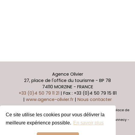
Agence Olivier
27, place de l'office du tourisme
-
BP 78
74110
MORZINE
-
FRANCE
+33 (0)4 50 79 11 21
| Fax : +33 (0)4 50 79 15 81
|
www.agence-olivier.fr
|
Nous contacter
Agence Olivier - SARL au capital de 10 000 € - Siege Sociale 27 place de
Ce site utilise les cookies pour vous délivrer la
l'Office du Tourisme 74110 Morzine
Caisse de garantie Galian 2 980 000 euros - RCS 788 863 546 Annecy -
meilleure expérience possible.
En savoir plus
SIRET 788 863 546 000 16 - APE 6831Z
Réservation